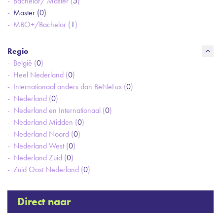
Bachelor/ Master (
5
)
Master (
0
)
MBO+/Bachelor (
1
)
Regio
België (
0
)
Heel Nederland (
0
)
Internationaal anders dan BeNeLux (
0
)
Nederland (
0
)
Nederland en Internationaal (
0
)
Nederland Midden (
0
)
Nederland Noord (
0
)
Nederland West (
0
)
Nederland Zuid (
0
)
Zuid Oost Nederland (
0
)
Direct naar