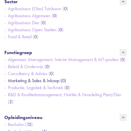
Sector
Agribusiness (Glas) Tuinbouw (
0
)
Agribusiness Algemeen (
0
)
Agribusiness Dier (
0
)
Agribusiness Open Teelten (
0
)
Food & Retail (
0
)
Functiegroep
Algemeen Management, Interim Management & MT-posities (
0
)
Beleid & Onderwijs (
0
)
Consultancy & Advies (
0
)
Marketing & Sales & Inkoop (
0
)
Productie, Logistiek & Techniek (
0
)
R&D & Kwaliteitsmanagement, Nutritie & Veredeling Plant/Dier
(
2
)
Opleidingsniveau
Bachelor (
15
)