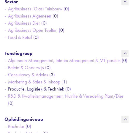
Sector
Agribusiness (Glas) Tuinbouw (
0
)
Agribusiness Algemeen (
0
)
Agribusiness Dier (
0
)
Agribusiness Open Teelten (
0
)
Food & Retail (
0
)
Functiegroep
Algemeen Management, Interim Management & MT-posities (
0
)
Beleid & Onderwijs (
0
)
Consultancy & Advies (
3
)
Marketing & Sales & Inkoop (
1
)
Productie, Logistiek & Techniek (
0
)
R&D & Kwaliteitsmanagement, Nutritie & Veredeling Plant/Dier
(
0
)
Opleidingsniveau
Bachelor (
0
)