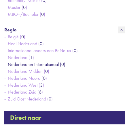
Bachelor/ Master (
0
)
Master (
0
)
MBO+/Bachelor (
0
)
Regio
België (
0
)
Heel Nederland (
0
)
Internationaal anders dan BeNeLux (
0
)
Nederland (
1
)
Nederland en Internationaal (
0
)
Nederland Midden (
0
)
Nederland Noord (
0
)
Nederland West (
3
)
Nederland Zuid (
6
)
Zuid Oost Nederland (
0
)
Direct naar