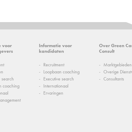
e voor
Informatie voor
Over Green Ca
gevers
kandidaten
Consult
ent
Recruitment
Marktgebieden
en
Loopbaan coaching
Overige Dienst
e search
Executive search
Consultants
n coaching
Internationaal
onaal
Ervaringen
management