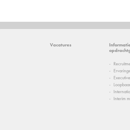
Vacatures
Informati
opdracht
Recruitm
Ervaring
Executiv
Loopbaa
Internati
Interim 