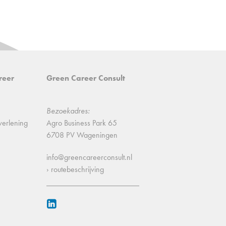
reer
Green Career Consult
Bezoekadres:
verlening
Agro Business Park 65
6708 PV Wageningen
info@greencareerconsult.nl
› routebeschrijving