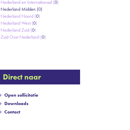
Nederland en Internationaal (
0
)
Nederland Midden (
0
)
Nederland Noord (
0
)
Nederland West (
0
)
Nederland Zuid (
0
)
Zuid Oost Nederland (
0
)
Direct naar
Open sollicitatie
Downloads
Contact