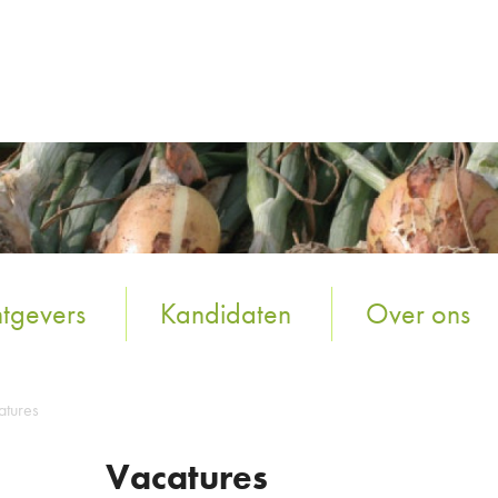
tgevers
Kandidaten
Over ons
atures
Vacatures