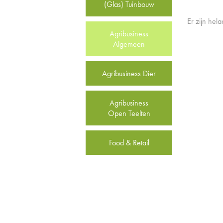
(Glas) Tuinbouw
Er zijn hel
Agribusiness
Algemeen
Agribusiness Dier
Agribusiness
Open Teelten
Food & Retail