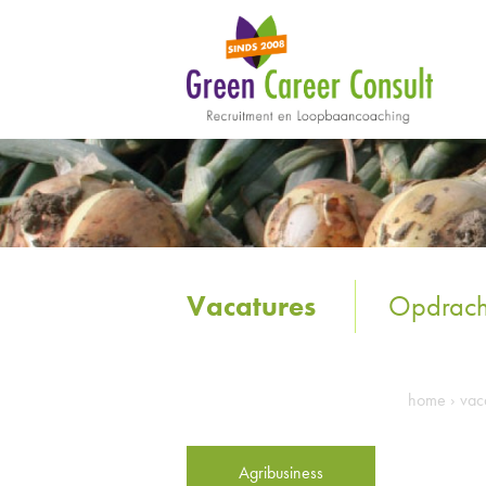
Vacatures
Opdrach
home
›
vac
Agribusiness