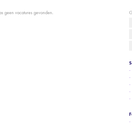
aas geen vacatures gevonden.
G
S
F