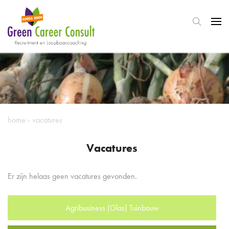
home
›
vacatures
Vacatures
Er zijn helaas geen vacatures gevonden.
Agribusiness (Glas) Tuinbouw