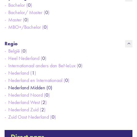
Bachelor (
0
)
Bachelor/ Master (
0
)
Master (
0
)
MBO+/Bachelor (
0
)
Regio
België (
0
)
Heel Nederland (
0
)
Internationaal anders dan BeNeLux (
0
)
Nederland (
1
)
Nederland en Internationaal (
0
)
Nederland Midden (
0
)
Nederland Noord (
0
)
Nederland West (
2
)
Nederland Zuid (
2
)
Zuid Oost Nederland (
0
)
Direct naar