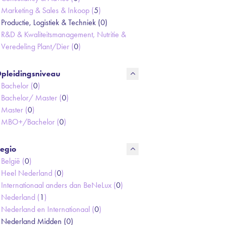
Marketing & Sales & Inkoop (
5
)
Productie, Logistiek & Techniek (
0
)
R&D & Kwaliteitsmanagement, Nutritie &
Veredeling Plant/Dier (
0
)
pleidingsniveau
Bachelor (
0
)
Bachelor/ Master (
0
)
Master (
0
)
MBO+/Bachelor (
0
)
egio
België (
0
)
Heel Nederland (
0
)
Internationaal anders dan BeNeLux (
0
)
Nederland (
1
)
Nederland en Internationaal (
0
)
Nederland Midden (
0
)