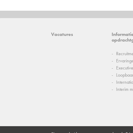
Vacatures
Informati
opdracht
Recruitm
Ervaring
Executiv
Loopbaa
Internati
Interim 