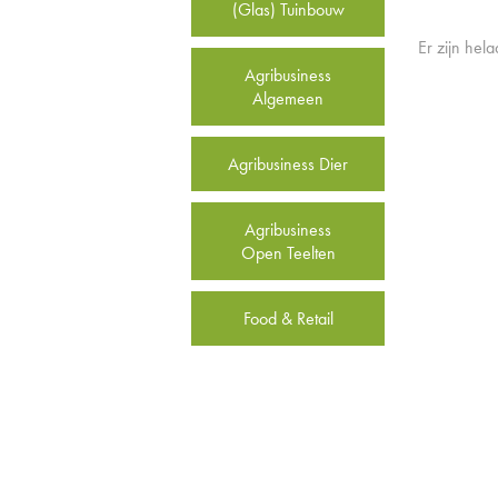
(Glas) Tuinbouw
Er zijn hel
Agribusiness
Algemeen
Agribusiness Dier
Agribusiness
Open Teelten
Food & Retail