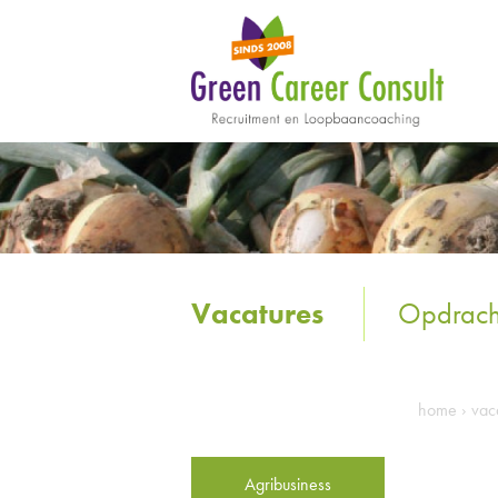
Vacatures
Opdrach
home
›
vac
Agribusiness