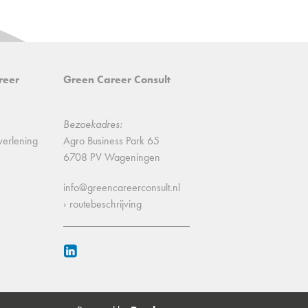
reer
Green Career Consult
Bezoekadres:
verlening
Agro Business Park 65
6708 PV Wageningen
info@greencareerconsult.nl
› routebeschrijving