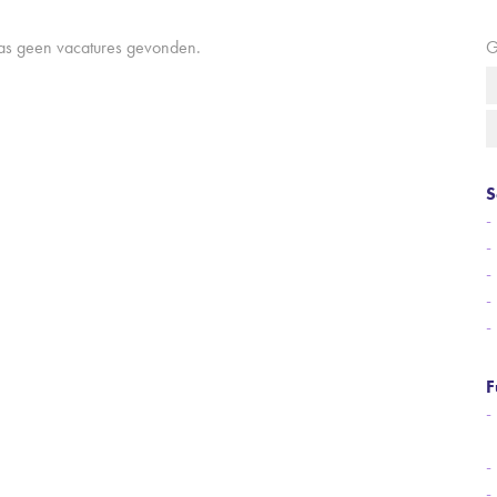
aas geen vacatures gevonden.
G
S
F