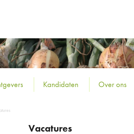
tgevers
Kandidaten
Over ons
atures
Vacatures