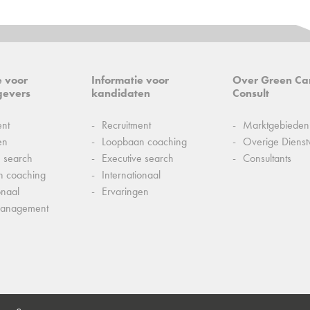
e voor
Informatie voor
Over Green Ca
gevers
kandidaten
Consult
ent
Recruitment
Marktgebieden
en
Loopbaan coaching
Overige Dienst
e search
Executive search
Consultants
n coaching
Internationaal
onaal
Ervaringen
management