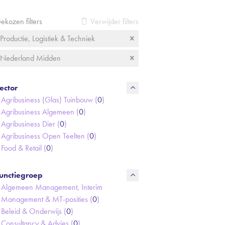
ekozen filters
Verwijder filters
Productie, Logistiek & Techniek
Nederland Midden
ector
Agribusiness (Glas) Tuinbouw (
0
)
Agribusiness Algemeen (
0
)
Agribusiness Dier (
0
)
Agribusiness Open Teelten (
0
)
Food & Retail (
0
)
unctiegroep
Algemeen Management, Interim
Management & MT-posities (
0
)
Beleid & Onderwijs (
0
)
Consultancy & Advies (
0
)