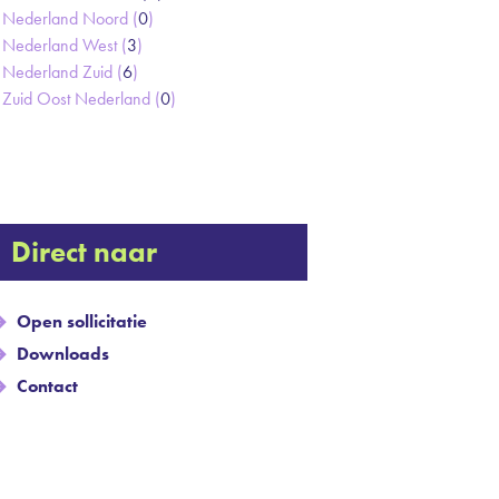
Nederland Noord (
0
)
Nederland West (
3
)
Nederland Zuid (
6
)
Zuid Oost Nederland (
0
)
Direct naar
Open sollicitatie
Downloads
Contact