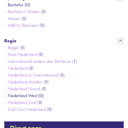
Bachelor (
0
)
Bachelor/ Master (
0
)
Master (
0
)
MBO+/Bachelor (
0
)
Regio
België (
0
)
Heel Nederland (
0
)
Internationaal anders dan BeNeLux (
1
)
Nederland (
0
)
Nederland en Internationaal (
0
)
Nederland Midden (
0
)
Nederland Noord (
0
)
Nederland West (
0
)
Nederland Zuid (
0
)
Zuid Oost Nederland (
0
)
Direct naar