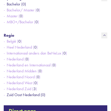
Bachelor (
0
)
Bachelor/ Master (
0
)
Master (
0
)
MBO+/Bachelor (
0
)
Regio
België (
0
)
Heel Nederland (
0
)
Internationaal anders dan BeNeLux (
0
)
Nederland (
0
)
Nederland en Internationaal (
0
)
Nederland Midden (
0
)
Nederland Noord (
0
)
Nederland West (
0
)
Nederland Zuid (
3
)
Zuid Oost Nederland (
0
)
Direct naar