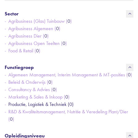
Sector
Agribusiness (Glas) Tuinbouw (
0
)
Agribusiness Algemeen (
0
)
Agribusiness Dier (
0
)
Agribusiness Open Teelten (
0
)
Food & Retail (
0
)
Functiegroep
Algemeen Management, Interim Management & MT-posities (
0
)
Beleid & Onderwijs (
0
)
Consultancy & Advies (
0
)
Marketing & Sales & Inkoop (
0
)
Productie, Logistiek & Techniek (
0
)
R&D & Kwaliteitsmanagement, Nutritie & Veredeling Plant/Dier
(
0
)
Opleidingsniveau