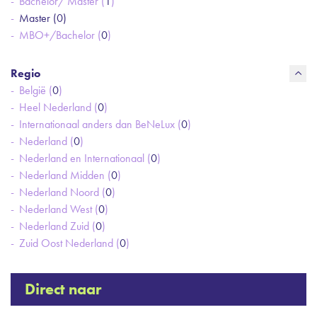
Bachelor/ Master (
1
)
Master (
0
)
MBO+/Bachelor (
0
)
Regio
België (
0
)
Heel Nederland (
0
)
Internationaal anders dan BeNeLux (
0
)
Nederland (
0
)
Nederland en Internationaal (
0
)
Nederland Midden (
0
)
Nederland Noord (
0
)
Nederland West (
0
)
Nederland Zuid (
0
)
Zuid Oost Nederland (
0
)
Direct naar