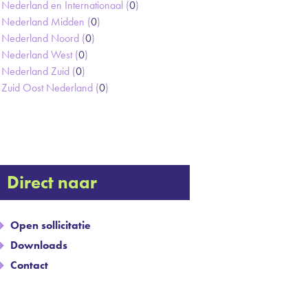
Nederland en Internationaal (
0
)
Nederland Midden (
0
)
Nederland Noord (
0
)
Nederland West (
0
)
Nederland Zuid (
0
)
Zuid Oost Nederland (
0
)
Direct naar
Open sollicitatie
Downloads
Contact