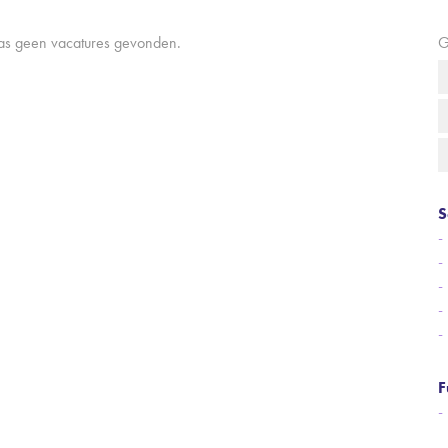
aas geen vacatures gevonden.
G
S
F