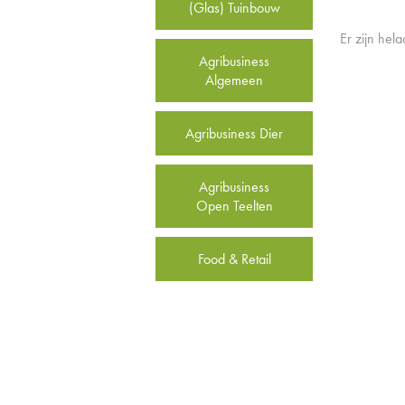
(Glas) Tuinbouw
Er zijn hel
Agribusiness
Algemeen
Agribusiness Dier
Agribusiness
Open Teelten
Food & Retail