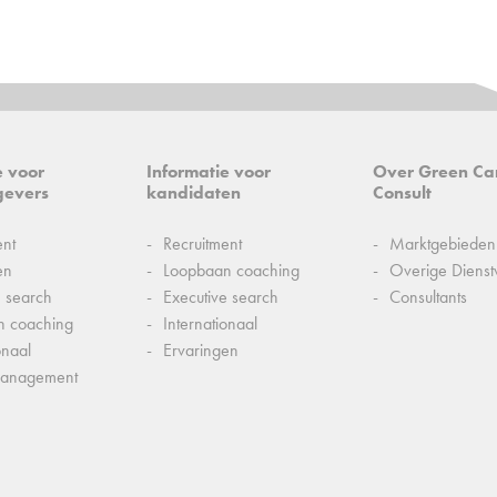
e voor
Informatie voor
Over Green Ca
gevers
kandidaten
Consult
ent
Recruitment
Marktgebieden
en
Loopbaan coaching
Overige Dienst
e search
Executive search
Consultants
n coaching
Internationaal
onaal
Ervaringen
management