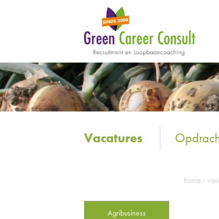
Vacatures
Opdrach
home
›
vac
Agribusiness