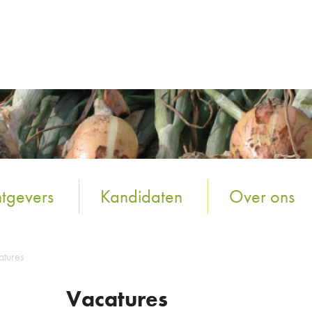
tgevers
Kandidaten
Over ons
atures
Vacatures