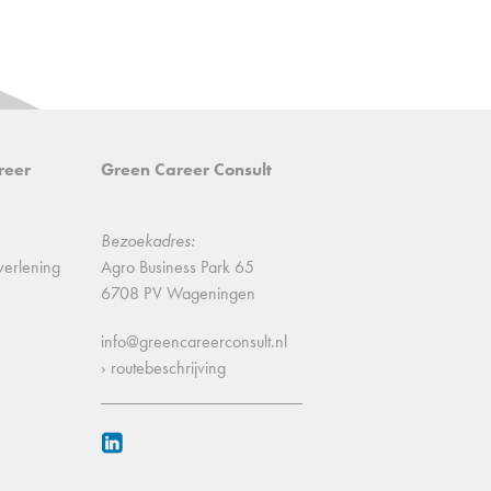
reer
Green Career Consult
Bezoekadres:
verlening
Agro Business Park 65
6708 PV Wageningen
info@greencareerconsult.nl
› routebeschrijving