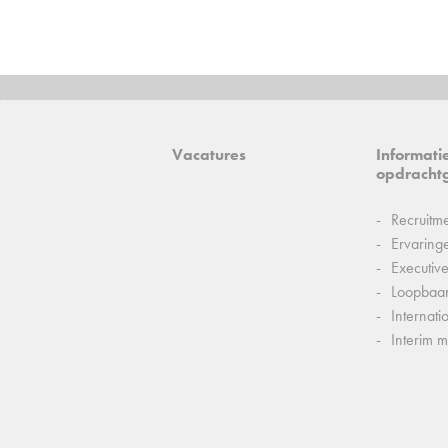
Vacatures
Informati
opdracht
Recruitm
Ervaring
Executiv
Loopbaa
Internati
Interim 