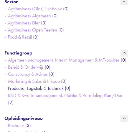
Sector
Agribusiness (Glas) Tuinbouw (
0
)
Agribusiness Algemeen (
0
)
Agribusiness Dier (
0
)
Agribusiness Open Teelten (
0
)
Food & Retail (
0
)
Functiegroep
Algemeen Management, Interim Management & MT-posities (
0
)
Beleid & Onderwijs (
0
)
Consultancy & Advies (
0
)
Marketing & Sales & Inkoop (
0
)
Productie, Logistiek & Techniek (
0
)
R&D & Kwaliteitsmanagement, Nutritie & Veredeling Plant/Dier
(
2
)
Opleidingsniveau
Bachelor (
3
)