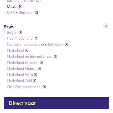
Bachelor/ Master (
5
)
Master (
0
)
MBO+/Bachelor (
3
)
Regio
België (
0
)
Heel Nederland (
0
)
Internationaal anders dan BeNeLux (
0
)
Nederland (
0
)
Nederland en Internationaal (
0
)
Nederland Midden (
0
)
Nederland Noord (
0
)
Nederland West (
0
)
Nederland Zuid (
0
)
Zuid Oost Nederland (
0
)
Direct naar