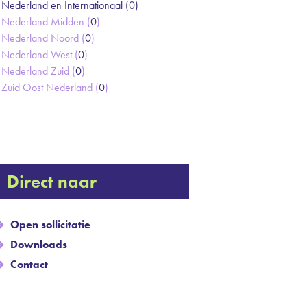
Nederland en Internationaal (
0
)
Nederland Midden (
0
)
Nederland Noord (
0
)
Nederland West (
0
)
Nederland Zuid (
0
)
Zuid Oost Nederland (
0
)
Direct naar
Open sollicitatie
Downloads
Contact