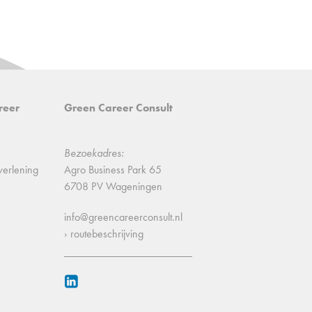
reer
Green Career Consult
Bezoekadres:
verlening
Agro Business Park 65
6708 PV Wageningen
info@greencareerconsult.nl
› routebeschrijving