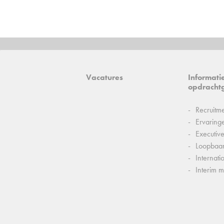
Vacatures
Informati
opdracht
Recruitm
Ervaring
Executiv
Loopbaa
Internati
Interim 