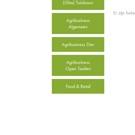
(Glas) Tuinbouw
Er zijn hel
Agribusiness
Algemeen
Agribusiness Dier
Agribusiness
Open Teelten
Food & Retail