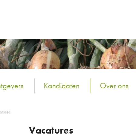
tgevers
Kandidaten
Over ons
atures
Vacatures