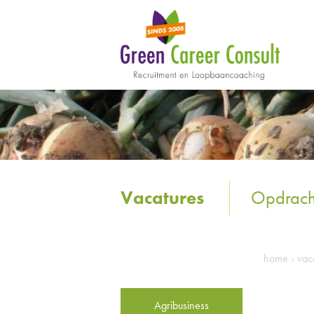
Vacatures
Opdrach
home
›
vac
Agribusiness