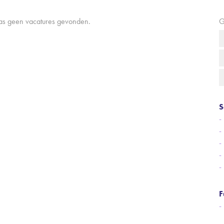
aas geen vacatures gevonden.
G
S
F