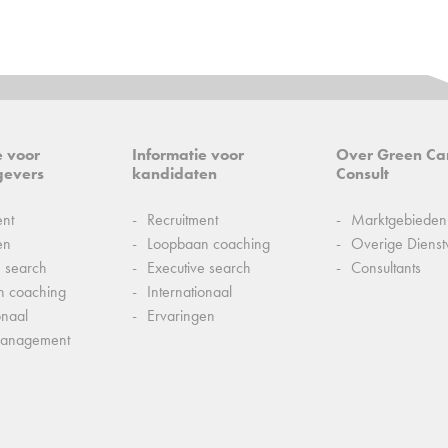
e voor
Informatie voor
Over Green Ca
gevers
kandidaten
Consult
ent
Recruitment
Marktgebieden
en
Loopbaan coaching
Overige Dienst
e search
Executive search
Consultants
n coaching
Internationaal
onaal
Ervaringen
management