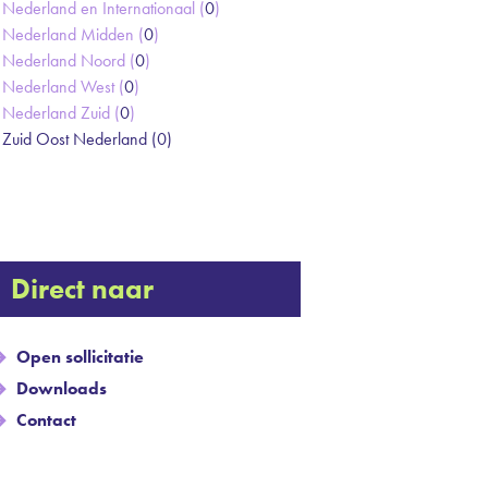
Nederland en Internationaal (
0
)
Nederland Midden (
0
)
Nederland Noord (
0
)
Nederland West (
0
)
Nederland Zuid (
0
)
Zuid Oost Nederland (
0
)
Direct naar
Open sollicitatie
Downloads
Contact