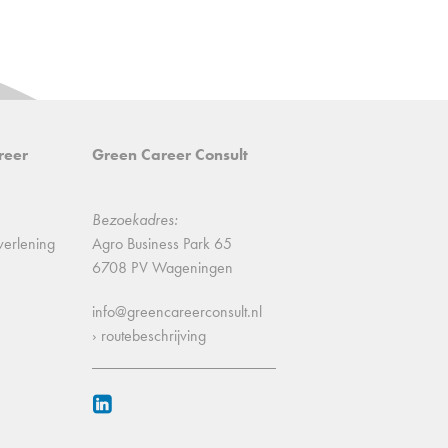
reer
Green Career Consult
Bezoekadres:
verlening
Agro Business Park 65
6708 PV Wageningen
info@greencareerconsult.nl
› routebeschrijving