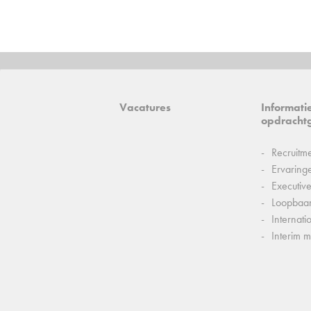
Vacatures
Informati
opdracht
Recruitm
Ervaring
Executiv
Loopbaa
Internati
Interim 