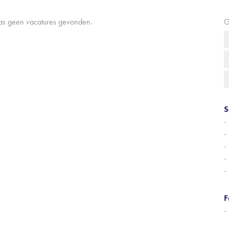
aas geen vacatures gevonden.
G
S
F