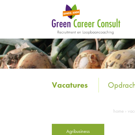
Vacatures
Opdrach
home
›
vac
Agribusiness