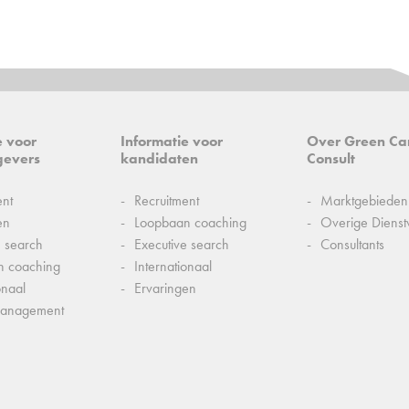
e voor
Informatie voor
Over Green Ca
gevers
kandidaten
Consult
ent
Recruitment
Marktgebieden
en
Loopbaan coaching
Overige Dienst
e search
Executive search
Consultants
n coaching
Internationaal
onaal
Ervaringen
management