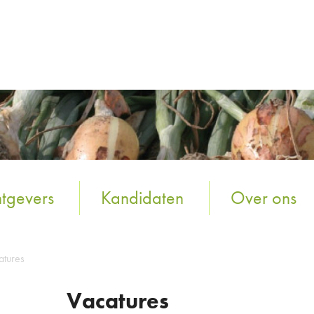
tgevers
Kandidaten
Over ons
atures
Vacatures