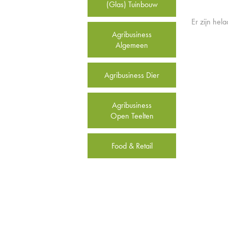
(Glas) Tuinbouw
Er zijn hel
Agribusiness
Algemeen
Agribusiness Dier
Agribusiness
Open Teelten
Food & Retail