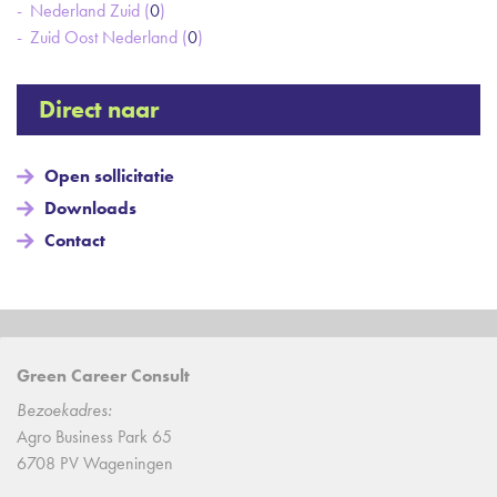
Nederland Zuid (
0
)
Zuid Oost Nederland (
0
)
Direct naar
Open sollicitatie
Downloads
Contact
Green Career Consult
Bezoekadres:
Agro Business Park 65
6708 PV Wageningen