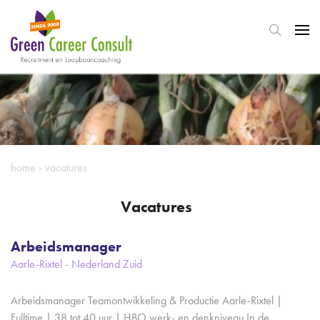
home
›
vacatures
Vacatures
Arbeidsmanager
Aarle-Rixtel - Nederland Zuid
Arbeidsmanager Teamontwikkeling & Productie Aarle-Rixtel |
Fulltime | 38 tot 40 uur | HBO werk- en denkniveau In de