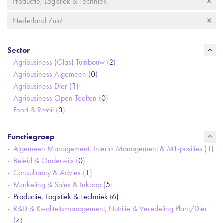
Productie, Logistiek & Techniek
Nederland Zuid
Sector
Agribusiness (Glas) Tuinbouw (
2
)
Agribusiness Algemeen (
0
)
Agribusiness Dier (
1
)
Agribusiness Open Teelten (
0
)
Food & Retail (
3
)
Functiegroep
Algemeen Management, Interim Management & MT-posities (
1
)
Beleid & Onderwijs (
0
)
Consultancy & Advies (
1
)
Marketing & Sales & Inkoop (
5
)
Productie, Logistiek & Techniek (
6
)
R&D & Kwaliteitsmanagement, Nutritie & Veredeling Plant/Dier
(
4
)