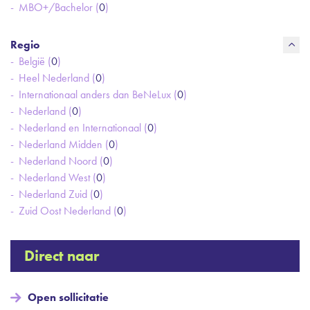
MBO+/Bachelor (
0
)
Regio
België (
0
)
Heel Nederland (
0
)
Internationaal anders dan BeNeLux (
0
)
Nederland (
0
)
Nederland en Internationaal (
0
)
Nederland Midden (
0
)
Nederland Noord (
0
)
Nederland West (
0
)
Nederland Zuid (
0
)
Zuid Oost Nederland (
0
)
Direct naar
Open sollicitatie