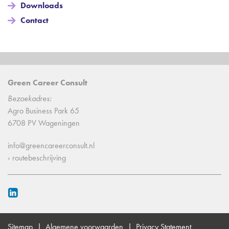
Downloads
Contact
Green Career Consult
Bezoekadres:
Agro Business Park 65
6708 PV Wageningen
info@greencareerconsult.nl
› routebeschrijving
Sitemap
Algemene voorwaarden
Privacy Statement