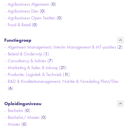
Agribusiness Algemeen (
0
)
Agribusiness Dier (
0
)
Agribusiness Open Teelten (
0
)
Food & Retail (
0
)
Functiegroep
Algemeen Management, Interim Management & MT-posities (
2
)
Beleid & Onderwijs (
1
)
Consultancy & Advies (
7
)
Marketing & Sales & Inkoop (
21
)
Productie, Logistiek & Techniek (
11
)
R&D & Kwaliteitsmanagement, Nutritie & Veredeling Plant/Dier
(
6
)
Opleidingsniveau
Bachelor (
0
)
Bachelor/ Master (
0
)
Master (
0
)