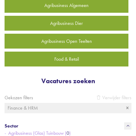
Agribusiness Algemeen
Agribusiness Dier
Agribusiness Open Teelten
Food & Retail
Vacatures zoeken
Gekozen filters
Verwijder filters
Finance & HRM
Sector
Agribusiness (Glas) Tuinbouw (
0
)