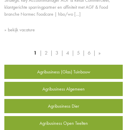
Strategic Key Accountmanager AGF & Retail Commercieel,
klantgerichte sparringpartner en affiniteit met AGF & Food
branche Normec Foodcare | hbo/wo […]
bekijk vacature
1
2
3
4
5
6
»
Agribusiness (Glas) Tuinbouw
Agribusiness Algemeen
Agribusiness Dier
Agribusiness Open Teelten