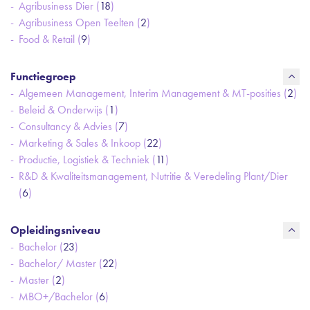
Agribusiness Dier (
18
)
Agribusiness Open Teelten (
2
)
Food & Retail (
9
)
Functiegroep
Algemeen Management, Interim Management & MT-posities (
2
)
Beleid & Onderwijs (
1
)
Consultancy & Advies (
7
)
Marketing & Sales & Inkoop (
22
)
Productie, Logistiek & Techniek (
11
)
R&D & Kwaliteitsmanagement, Nutritie & Veredeling Plant/Dier
(
6
)
Opleidingsniveau
Bachelor (
23
)
Bachelor/ Master (
22
)
Master (
2
)
MBO+/Bachelor (
6
)