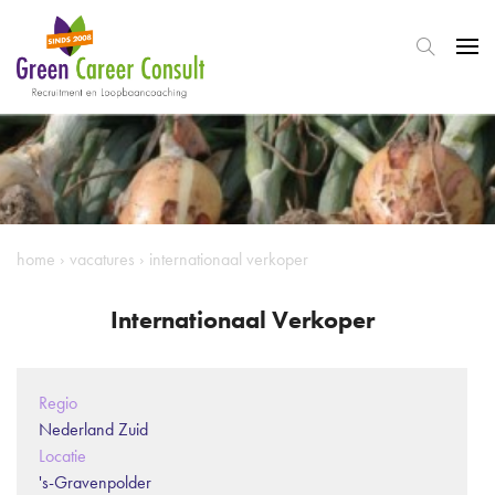
home
›
vacatures
›
internationaal verkoper
Internationaal Verkoper
Regio
Nederland Zuid
Locatie
's-Gravenpolder