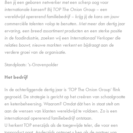
Ben jij een geboren netwerker met een scherp oog voor
internationale kansen? Bij TOP The Onion Group – een
wereldwijd opererend familiebedrijf – krijg jij de kans om jouw
commerciële talenten volop te benutten. Met meer dan dertig jaar
ervaring, een breed assortiment producten en een sterke positie
in de foodindustrie, zoeken wij een Internationaal Verkoper die
relaties bouwt, nieuwe markten verkent en bijdraagt aan de
verdere groei van de organisatie.
Standplaats: 's-Gravenpolder
Het bedrijf
In de achterliggende dertig jaar is ‘TOP The Onion Group’ flink
gegroeid. De strategie is gericht op het creëren van schaalgrootte
en ketenbeheersing. Waarom? Omdat dát hen in staat stelt om
aan de wensen van klanten wereldwijd te voldoen. Zo is een
internationaal opererend familiebedrijf ontstaan.
U herkent TOP enerzijds als de toegewijde teler, die voor een
topproduct gaat. Anderzijds ontmoet u hen als de partner van