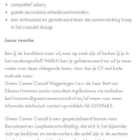
competitief salaris;
goede secundaire arbeidsvoorwaarden;
een enthousiast en gemotiveerd team dat samenwerking hoog
in het vaandel draagt.
Jouw reactie
Ben jij de kandidaat waar wij naar op zoek zijn of herken jij je in
het vacatureprofiel? Wellicht ben je geïnteresseerd en wil je meer
weten over deze uitdagende baan, stuur dan je CV met korte
motivatie naar:
Green Career Consult Wageningen t.a.v. de heer Bart van
Eikema Hommes senior consultant Agribusiness via mailadres
bart.hommes@greencareerconsult.nl en/of neem voor meer
informatie telefonisch contact op middels 06-53159483.
Green Career Consult is een gespecialiseerd bureau voor
Recruitment en Loopbaanontwikkeling, dat zich in het bijzonder
richt op bedrijven en medewerkers die actief zijn in de sectoren