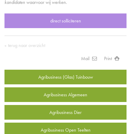
kandidaten waarvoor wij werken.
direct solliciteren
terug naar overzicht
Mail
Print
Agribusiness (Glas) Tuinbouw
Agribusiness Algemeen
Agribusiness Dier
Agribusiness Open Teelten