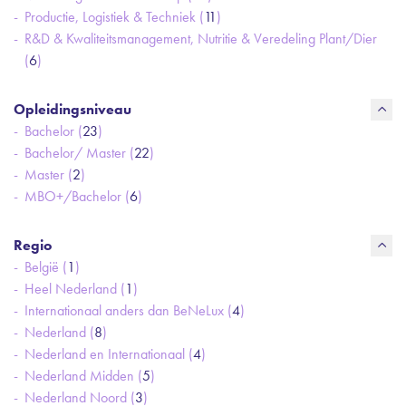
Productie, Logistiek & Techniek (
11
)
R&D & Kwaliteitsmanagement, Nutritie & Veredeling Plant/Dier
(
6
)
Opleidingsniveau
Bachelor (
23
)
Bachelor/ Master (
22
)
Master (
2
)
MBO+/Bachelor (
6
)
Regio
België (
1
)
Heel Nederland (
1
)
Internationaal anders dan BeNeLux (
4
)
Nederland (
8
)
Nederland en Internationaal (
4
)
Nederland Midden (
5
)
Nederland Noord (
3
)