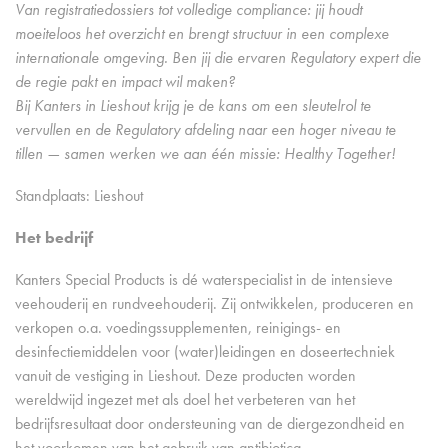
Van registratiedossiers tot volledige compliance: jij houdt
moeiteloos het overzicht en brengt structuur in een complexe
internationale omgeving. Ben jij die ervaren Regulatory expert die
de regie pakt en impact wil maken?
Bij Kanters in Lieshout krijg je de kans om een sleutelrol te
vervullen en de Regulatory afdeling naar een hoger niveau te
tillen — samen werken we aan één missie: Healthy Together!
Standplaats: Lieshout
Het bedrijf
Kanters Special Products is dé waterspecialist in de intensieve
veehouderij en rundveehouderij. Zij ontwikkelen, produceren en
verkopen o.a. voedingssupplementen, reinigings- en
desinfectiemiddelen voor (water)leidingen en doseertechniek
vanuit de vestiging in Lieshout. Deze producten worden
wereldwijd ingezet met als doel het verbeteren van het
bedrijfsresultaat door ondersteuning van de diergezondheid en
het voorkomen van het gebruik van antibiotica.