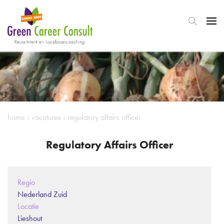
home
›
vacatures
›
regulatory affairs officer
Regulatory Affairs Officer
Regio
Nederland Zuid
Locatie
Lieshout