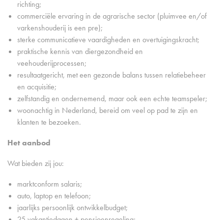
richting;
commerciële ervaring in de agrarische sector (pluimvee en/of
varkenshouderij is een pre);
sterke communicatieve vaardigheden en overtuigingskracht;
praktische kennis van diergezondheid en
veehouderijprocessen;
resultaatgericht, met een gezonde balans tussen relatiebeheer
en acquisitie;
zelfstandig en ondernemend, maar ook een echte teamspeler;
woonachtig in Nederland, bereid om veel op pad te zijn en
klanten te bezoeken.
Het aanbod
Wat bieden zij jou:
marktconform salaris;
auto, laptop en telefoon;
jaarlijks persoonlijk ontwikkelbudget;
25 vakantiedagen + pensioenregeling;