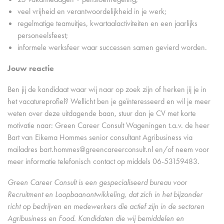
veel vrijheid en verantwoordelijkheid in je werk;
regelmatige teamuitjes, kwartaalactiviteiten en een jaarlijks
personeelsfeest;
informele werksfeer waar successen samen gevierd worden.
Jouw reactie
Ben jij de kandidaat waar wij naar op zoek zijn of herken jij je in
het vacatureprofiel? Wellicht ben je geïnteresseerd en wil je meer
weten over deze uitdagende baan, stuur dan je CV met korte
motivatie naar: Green Career Consult Wageningen t.a.v. de heer
Bart van Eikema Hommes senior consultant Agribusiness via
mailadres bart.hommes@greencareerconsult.nl en/of neem voor
meer informatie telefonisch contact op middels 06-53159483.
Green Career Consult is een gespecialiseerd bureau voor
Recruitment en Loopbaanontwikkeling, dat zich in het bijzonder
richt op bedrijven en medewerkers die actief zijn in de sectoren
Agribusiness en Food. Kandidaten die wij bemiddelen en