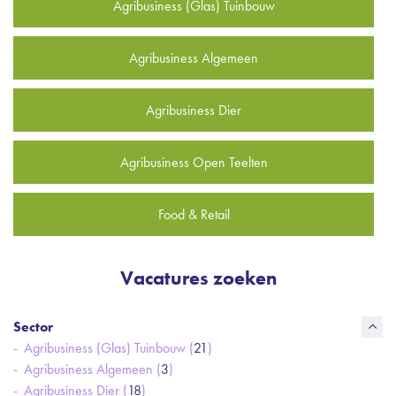
Agribusiness (Glas) Tuinbouw
Agribusiness Algemeen
Agribusiness Dier
Agribusiness Open Teelten
Food & Retail
Vacatures zoeken
Sector
Agribusiness (Glas) Tuinbouw (
21
)
Agribusiness Algemeen (
3
)
Agribusiness Dier (
18
)