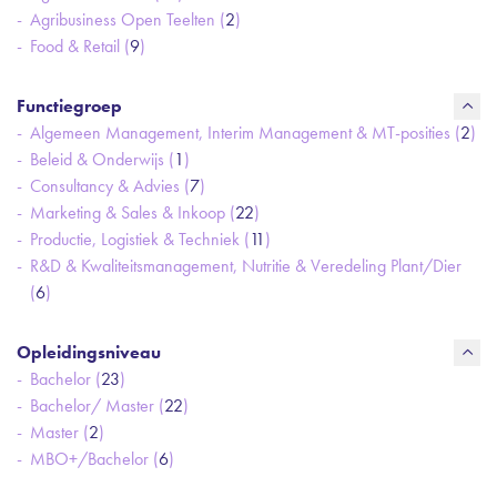
Agribusiness Open Teelten (
2
)
Food & Retail (
9
)
Functiegroep
Algemeen Management, Interim Management & MT-posities (
2
)
Beleid & Onderwijs (
1
)
Consultancy & Advies (
7
)
Marketing & Sales & Inkoop (
22
)
Productie, Logistiek & Techniek (
11
)
R&D & Kwaliteitsmanagement, Nutritie & Veredeling Plant/Dier
(
6
)
Opleidingsniveau
Bachelor (
23
)
Bachelor/ Master (
22
)
Master (
2
)
MBO+/Bachelor (
6
)