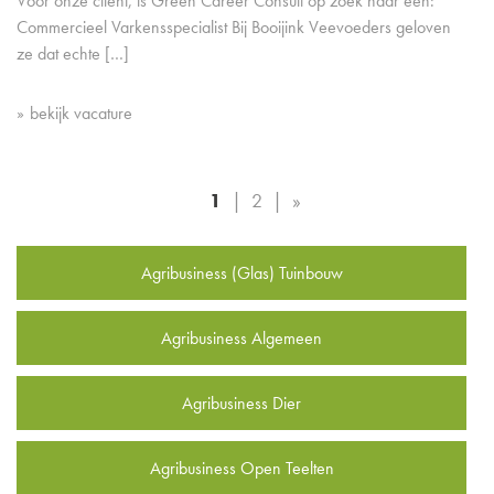
Voor onze cliënt, is Green Career Consult op zoek naar een:
Commercieel Varkensspecialist Bij Booijink Veevoeders geloven
ze dat echte […]
bekijk vacature
1
2
»
Agribusiness (Glas) Tuinbouw
Agribusiness Algemeen
Agribusiness Dier
Agribusiness Open Teelten