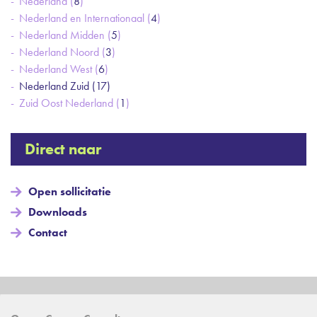
Nederland (
8
)
Nederland en Internationaal (
4
)
Nederland Midden (
5
)
Nederland Noord (
3
)
Nederland West (
6
)
Nederland Zuid (
17
)
Zuid Oost Nederland (
1
)
Direct naar
Open sollicitatie
Downloads
Contact