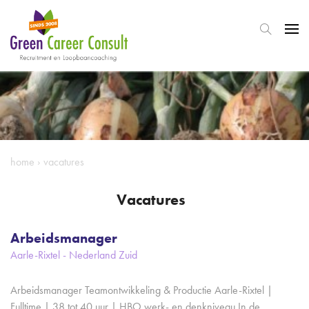
home
›
vacatures
Vacatures
Arbeidsmanager
Aarle-Rixtel - Nederland Zuid
Arbeidsmanager Teamontwikkeling & Productie Aarle-Rixtel |
Fulltime | 38 tot 40 uur | HBO werk- en denkniveau In de