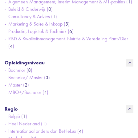
Algemeen Management, Interim Management & MT-posities (
1
)
Beleid & Onderwijs (
0
)
Consultancy & Advies (
1
)
Marketing & Sales & Inkoop (
5
)
Productie, Logistiek & Techniek (
6
)
R&D & Kwaliteitsmanagement, Nutritie & Veredeling Plant/Dier
(
4
)
Opleidingsniveau
Bachelor (
8
)
Bachelor/ Master (
3
)
Master (
2
)
MBO+/Bachelor (
4
)
Regio
België (
1
)
Heel Nederland (
1
)
Internationaal anders dan BeNeLux (
4
)