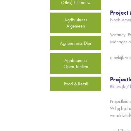
(Glas) Tuinbouw
Project
Agribusiness
North Amer
Algemeen
Vacancy: P
Manager at 
Agribusiness Dier
bekijk va
Agribusiness
Open Teelten
Project
Food & Retail
Bleiswijk /
Projectleid
Wil jij bij
wereldwijd