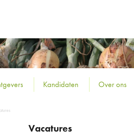
tgevers
Kandidaten
Over ons
atures
Vacatures