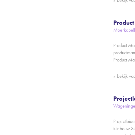
bekijk va
Product
Moerkapell
Product Man
productman
Product Ma
bekijk va
Project
Wageningen
Projectleid
tuinbouw St