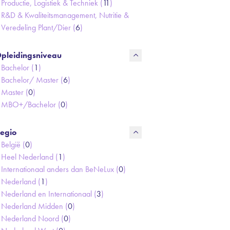
Productie, Logistiek & Techniek (
11
)
R&D & Kwaliteitsmanagement, Nutritie &
Veredeling Plant/Dier (
6
)
pleidingsniveau
Bachelor (
1
)
Bachelor/ Master (
6
)
Master (
0
)
MBO+/Bachelor (
0
)
egio
België (
0
)
Heel Nederland (
1
)
Internationaal anders dan BeNeLux (
0
)
Nederland (
1
)
Nederland en Internationaal (
3
)
Nederland Midden (
0
)
Nederland Noord (
0
)