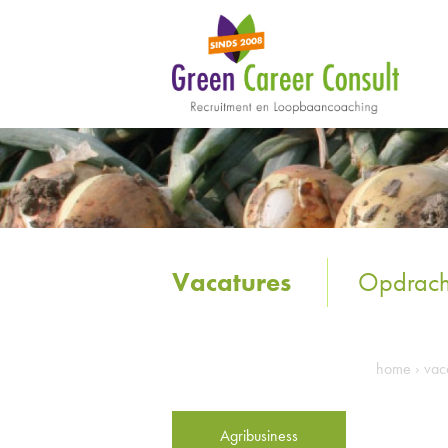
Vacatures
Opdrach
home
›
vac
Agribusiness