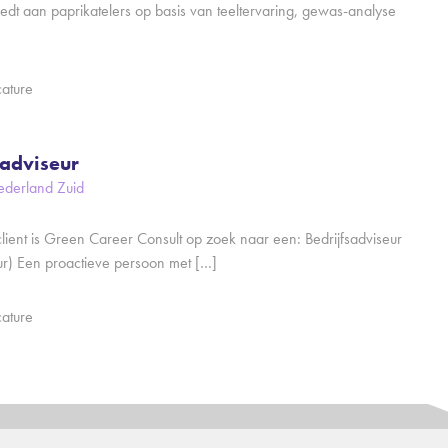
edt aan paprikatelers op basis van teeltervaring, gewas-analyse
cature
sadviseur
ederland Zuid
lient is Green Career Consult op zoek naar een: Bedrijfsadviseur
ur) Een proactieve persoon met […]
cature