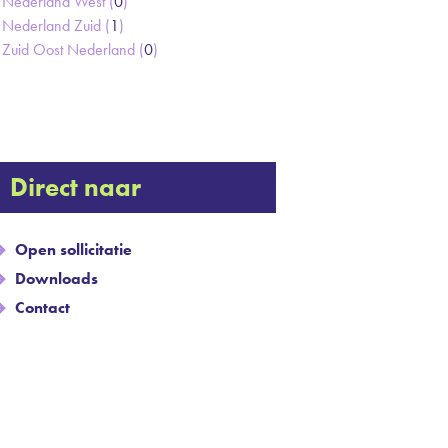
Nederland West (
0
)
Nederland Zuid (
1
)
Zuid Oost Nederland (
0
)
Direct naar
Open sollicitatie
Downloads
Contact