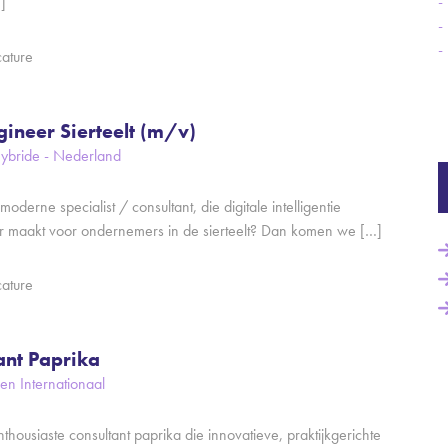
]
cature
gineer Sierteelt (m/v)
 hybride - Nederland
moderne specialist / consultant, die digitale intelligentie
r maakt voor ondernemers in de sierteelt? Dan komen we […]
cature
ant Paprika
en Internationaal
nthousiaste consultant paprika die innovatieve, praktijkgerichte