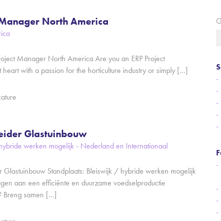
 Manager North America
G
ica
roject Manager North America Are you an ERP Project
S
heart with a passion for the horticulture industry or simply […]
cature
leider Glastuinbouw
 hybride werken mogelijk - Nederland en Internationaal
F
er Glastuinbouw Standplaats: Bleiswijk / hybride werken mogelijk
dragen aan een efficiënte en duurzame voedselproductie
? Breng samen […]