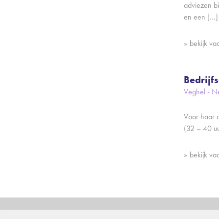
adviezen bi
en een […]
bekijk va
Bedrijf
Veghel - N
Voor haar c
(32 – 40 u
bekijk va