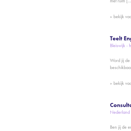
met ruim […
bekijk va
Teelt En
Bleiswijk -
Word jij de 
beschikbaa
bekijk va
Consult
Nederland 
Ben jij de e