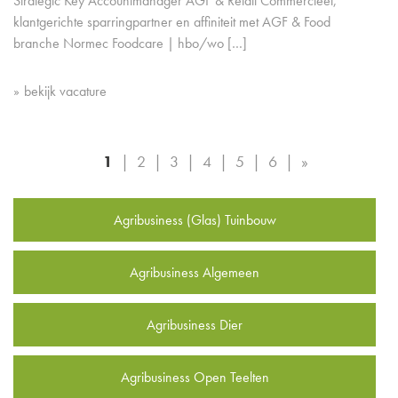
Strategic Key Accountmanager AGF & Retail Commercieel,
klantgerichte sparringpartner en affiniteit met AGF & Food
branche Normec Foodcare | hbo/wo […]
bekijk vacature
1
2
3
4
5
6
»
Agribusiness (Glas) Tuinbouw
Agribusiness Algemeen
Agribusiness Dier
Agribusiness Open Teelten